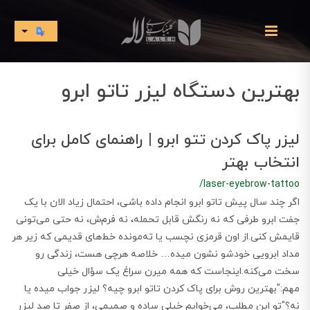
بهترین دستگاه لیزر تاتو ابرو
لیزر پاک کردن تتو ابرو | راهنمای کامل برای
انتخاب بهتر
/laser-eyebrow-tattoo
اگر چند سال پیش تاتو ابرو انجام داده باشی، احتمال زیاد الان با یک
جفت ابرو طرفی که نه رنگش قابل تحمله، نه فرم‌ش، نه حتی می‌تونی
قایمش کنی.از اون قرمزی نچسب یا ته‌مونده‌ خط‌های قدیمی که زیر هر
مداد ابرویی خودشو نشون میده… خلاصه هرچی هست، زندگی رو
سخت می‌کنه.اینجاست که همه میرن سراغ یک سؤال خیلی
مهم:"بهترین روش برای پاک کردن تاتو ابرو چیه؟ لیزر جواب میده یا
نه؟"تو این مطلب، می‌خوایم خیلی ساده و صمیمی، از صفر تا صد لیزر