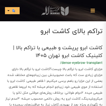
تراکم بالای کاشت ابرو
کاشت ابرو پرپشت و طبیعی با تراکم بالا |
کلینیک کاشت ابرو تهران ۱۴۰۵
/dense-eyebrow-transplant
مزایای کاشت ابرو با تراکم بالا چیست؟کاشت ابرو با تراکم بالا دارای
مزایای زیادی ست که باعث محبوبیتش بین زیباجوهای مختلف شده.
بعضی از این مزایا رو باهم برسی میکنیم: 1.ظاهر طبیعی: کاشت ابرو با
استفاده از موی طبیعی خود زیباجو انجام میشه که به ابروها ظاهری
طبیعی میده. 2دوام طولانی: برخلاف روش‌های موقتی مثل تاتو یا
میکروبلیدینگ، کاشت ابرو یه روش دائمی محسوب میشه. 3عدم نیاز
به نگهداری ویژه: بعد از بهبودی کامل، نیاز به مراقبت‌های پیچیده یا