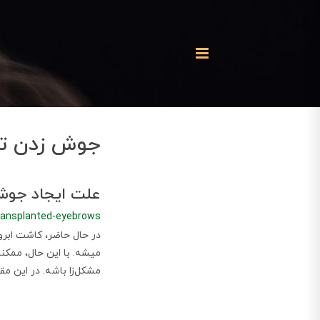
جوش زدن تو
علت ایجاد جوش 
ransplanted-eyebrows
در حال حاضر، کاشت ابرو
میشه. با این حال، ممکن
مشکل‌زا باشه. در این مق