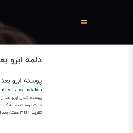
دلمه ابرو بع
پوسته ابرو بعد
-after-transplantation
مدت پوست ناحیه کاشته 
تقریباً 2 تا 3 هفته بعد از کاشت و تا زمان کامل روند ترمیم، ادامه داره.