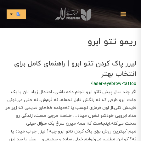
ریمو تتو ابرو
لیزر پاک کردن تتو ابرو | راهنمای کامل برای
انتخاب بهتر
/laser-eyebrow-tattoo
اگر چند سال پیش تاتو ابرو انجام داده باشی، احتمال زیاد الان با یک
جفت ابرو طرفی که نه رنگش قابل تحمله، نه فرم‌ش، نه حتی می‌تونی
قایمش کنی.از اون قرمزی نچسب یا ته‌مونده‌ خط‌های قدیمی که زیر هر
مداد ابرویی خودشو نشون میده… خلاصه هرچی هست، زندگی رو
سخت می‌کنه.اینجاست که همه میرن سراغ یک سؤال خیلی
مهم:"بهترین روش برای پاک کردن تاتو ابرو چیه؟ لیزر جواب میده یا
نه؟"تو این مطلب، می‌خوایم خیلی ساده و صمیمی، از صفر تا صد لیزر