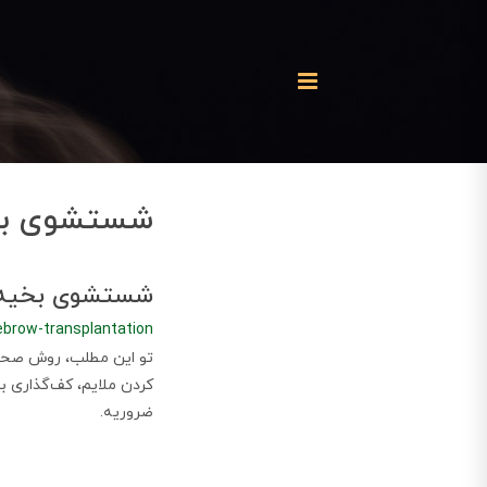
شستشوی بخ
شستشوی بخیه پ
ebrow-transplantation
تو این مطلب، روش صحیح
کردن ملایم، کف‌گذاری 
ضروریه.