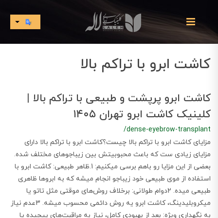
کاشت ابرو با تراکم بالا
کاشت ابرو پرپشت و طبیعی با تراکم بالا |
کلینیک کاشت ابرو تهران ۱۴۰۵
/dense-eyebrow-transplant
مزایای کاشت ابرو با تراکم بالا چیست؟کاشت ابرو با تراکم بالا دارای
مزایای زیادی ست که باعث محبوبیتش بین زیباجوهای مختلف شده.
بعضی از این مزایا رو باهم برسی میکنیم: 1.ظاهر طبیعی: کاشت ابرو با
استفاده از موی طبیعی خود زیباجو انجام میشه که به ابروها ظاهری
طبیعی میده. 2دوام طولانی: برخلاف روش‌های موقتی مثل تاتو یا
میکروبلیدینگ، کاشت ابرو یه روش دائمی محسوب میشه. 3عدم نیاز
به نگهداری ویژه: بعد از بهبودی کامل، نیاز به مراقبت‌های پیچیده یا