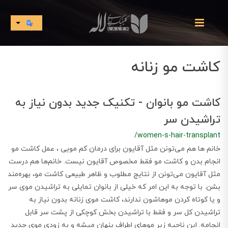
کاشت مو زنانه
کاشت مو بانوان - تکنیک جدید بدون نیاز به
تراشیدن سر
/women-s-hair-transplant
خانم ها هم می‌تونن مثل آقایون برای درمان کم مویی ، عمل کاشت مو
انجام بدن و کاشت مو فقط مخصوص آقایون نیست. خانم‌ها هم درست
مثل آقایون می‌تونن از نتایج مطلوب و ظاهر طبیعی کاشت مو، بهره‌مند
بشن. با توجه به این امر که خیلی از بانوان تمایلی به تراشیدن موی سر
و یا کوتاه کردن مو‌هاشون ندارند، کاشت موی زنانه بدون نیاز به
تراشیدن کل سر و فقط با تراشیدن بخش کوچکی از پشت سر قابل
انجامه. این ناحیه زیر موهای اطراف پنهان میشه و به زودی موی جدید