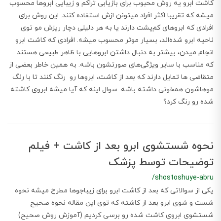
کاشت ابرو یه روش محبوب برای بازیابی تراکم و زیبایی ابروها محسوب
میشه که تقریبا اکثر افراد میتونن ازش استفاده کنند. این روش برای
افرادی که ابروهای کم‌پشت دارند یا به هر دلیلی دچار ریزش مو توی
ناحیه ابرو شده‌اند، بسیار موثر محسوب میشه. افرادی که کاشت ابرو
انجام میدن، بیشتر به دنبال داشتن ابروهایی با ظاهر طبیعی هستند
که مناسب با سایر ویژگی‌های صورتشون باشه. به همین خاطر بعضی از
متقاضی ها تمایل دارند که بعد از کاشت، ابروها رو رنگ کنند تا با رنگ
موهاشون همخونی داشته باشه. سوال اینه که آیا میشه ابروی کاشته
شده رو رنگ کرد؟
نحوه شستشوی ابرو بعد از کاشت + فیلم
توضیحات توسط پزشک
/shostoshuye-abru
یکی از سوالاتی که بعد از کاشت ابرو برای زیباجوها مطرح میشه نحوه
شست و شوی ابرو بعد از کاشته که توی این مقاله نحوه صحیح
شستشوی ابروی کاشت شده رو برسی کردیم (آموزش روش صحیح)