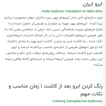
ابرو ایران
/wide-eyebrow-transplant-at-laleh-clinic
توی سال‌های اخیر مدل ابروهای پهن بین دختران جوان محبوبیت زیادی
پیدا کرده . ابروهای پهن چهره رو جوان‌تر و طبیعی‌تر نشون میده و با
انواع فرم‌های صورت هماهنگی نسبی داره. خیلی از متقاضی هایی که به
طور طبیعی ابروهای کم‌پشت دارن یا در اثر اصلاح نادرست ابروهاشون
نازک شده ، به کاشت ابرو رو میارن. کاشت ابرو پهن یه راه‌حل دائمیه
که تو اون موهای طبیعی از ناحیه‌ی مناسب برداشته میشه و توی
قسمت ابرو کاشته میشه. برخلاف روش‌های موقت مثل تاتو و هاشور،
این روش باعث رشد طبیعی ابروها میشه و نتیجه‌ای کاملا واقعی ایجاد
میکنه.
رنگ کردن ابرو بعد از کاشت | زمان مناسب و
نکات مهم
/coloring-transplanted-eyebrows