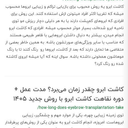
کاشت ابرو یه روش محبوب برای بازیابی تراکم و زیبایی ابروها محسوب
میشه که تقریبا اکثر افراد میتونن ازش استفاده کنند. این روش برای
افرادی که ابروهای کم‌پشت دارند یا به هر دلیلی دچار ریزش مو توی
ناحیه ابرو شده‌اند، بسیار موثر محسوب میشه. افرادی که کاشت ابرو
انجام میدن، بیشتر به دنبال داشتن ابروهایی با ظاهر طبیعی هستند
که مناسب با سایر ویژگی‌های صورتشون باشه. به همین خاطر بعضی از
متقاضی ها تمایل دارند که بعد از کاشت، ابروها رو رنگ کنند تا با رنگ
موهاشون همخونی داشته باشه. سوال اینه که آیا میشه ابروی کاشته
شده رو رنگ کرد؟
کاشت ابرو چقدر زمان می‌برد؟ مدت عمل +
دوره نقاهت کاشت ابرو با روش جدید ۱۴۰۵
/how-long-does-eyebrow-transplantation-take
توی زمینه زیبایی چهره، یکی از موارد مهم و چشمگیر، زیبایی
ابروهاست. امروزه، انجام کاشت ابرو به عنوان یکی از روش‌های پرطرفدار