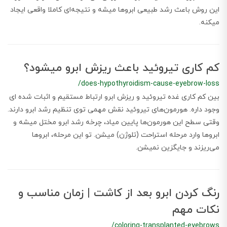
این روش باعث رشد طبیعی ابروها میشه و نتیجه‌ای کاملا واقعی ایجاد
میکنه.
کم کاری تیروئید باعث ریزش ابرو میشود؟
/does-hypothyroidism-cause-eyebrow-loss
بین کم کاری غده تیروئید و ریزش ابرو ارتباط مستقیم و اثبات شده ای
وجود داره. هورمون‌های تیروئید نقش مهمی توی تنظیم رشد ابرو دارند.
وقتی سطح این هورمون‌ها پایین میاد، چرخه رشد ابرو مختل میشه و
ابروها وارد مرحله استراحت (تلوژن) میشن. تو این مرحله، ابروها
می‌ریزند و جایگزین نمیشن.
رنگ کردن ابرو بعد از کاشت | زمان مناسب و
نکات مهم
/coloring-transplanted-eyebrows