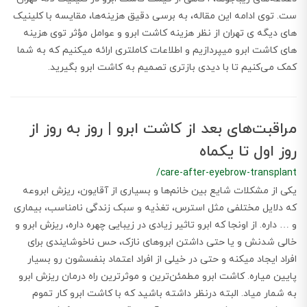
ست. توی ادامه این مقاله، به برسی دقیق هزینه‌ها، مقایسه با کلینیک
های دیگه ی تهران از نظر هزینه کاشت ابرو و عوامل مؤثر توی هزینه
های کاشت ابرو میپردازیم و اطلاعات کاملتری ارائه میکنیم که به شما
کمک می‌کنیم تا با دیدی بازتری تصمیم به کاشت ابرو بگیرید.
مراقبت‌های بعد از کاشت ابرو | روز به روز از
روز اول تا یکماه
/care-after-eyebrow-transplant
یکی از مشکلات شایع بین خانم‌ها و بسیاری از آقایون، ریزش ابروعه
که دلایل مختلفی مثل استرس، تغذیه و سبک زندگی نامناسب، بیماری
و … داره. از اونجا که ابرو تاثیر زیادی در زیبایی چهره داره، ریزش ابرو و
خالی شدنش و یا حتی داشتن ابروهای نازک، حس ناخوشایندی برای
افراد ایجاد میکنه و حتی در خیلی از افراد اعتماد بنفسشون رو بسیار
پایین میاره. کاشت ابرو مطمئن‌ترین و موثرترین راه درمان ریزش ابرو
به شمار میاد. البته درنظر داشته باشید که با کاشت ابرو کار تموم