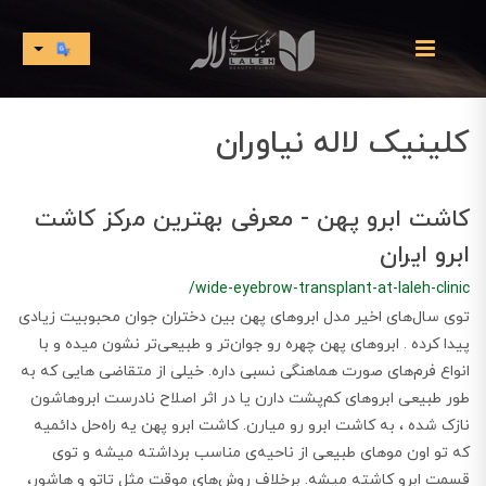
کلینیک لاله نیاوران
کاشت ابرو پهن - معرفی بهترین مرکز کاشت
ابرو ایران
/wide-eyebrow-transplant-at-laleh-clinic
توی سال‌های اخیر مدل ابروهای پهن بین دختران جوان محبوبیت زیادی
پیدا کرده . ابروهای پهن چهره رو جوان‌تر و طبیعی‌تر نشون میده و با
انواع فرم‌های صورت هماهنگی نسبی داره. خیلی از متقاضی هایی که به
طور طبیعی ابروهای کم‌پشت دارن یا در اثر اصلاح نادرست ابروهاشون
نازک شده ، به کاشت ابرو رو میارن. کاشت ابرو پهن یه راه‌حل دائمیه
که تو اون موهای طبیعی از ناحیه‌ی مناسب برداشته میشه و توی
قسمت ابرو کاشته میشه. برخلاف روش‌های موقت مثل تاتو و هاشور،