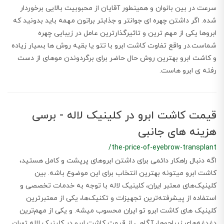
سرعت در بین بانوان و همینطور آقایان از محبوبیت بالایی برخوردار
شده. اگر داشتن چهره ای جوانتر و جذابتر براتون مهمه باید بدونید که
ابروها یکی از مهم ترین و تاثیرگذارترین عامل در زیبایی چهره
شماست.در واقع تفاوت کاشت ابرو با تتو یا بقیه روش ها بسیار زیاده
و کاشت ابرو بهترین روش حال حاضر برای برگردوندن موهای از دست
رفته ی ابرو هاست.
قیمت کاشت ابرو در کلینیک لاله - برسی
هزینه های جانبی
/the-price-of-eyebrow-transplant
اگه دنبال راهکار دائمی برای داشتن ابروهای پرپشت و کامل هستید،
کاشت ابرو میتونه بهترین انتخاب برای این موضوع باشه. بین
کلینیک‌های معتبر ایران، کلینیک لاله با توجه به خدمات تخصصی و
استفاده از پیشرفته‌ترین تجهیزات و تکنیک‌ها، یکی از معتبرترین
کلینیک های کاشت ابرو تو ایران محسوب میشه. و یکی از مهم‌ترین
دغدغه‌های زیباجوها، آگاهی از قیمت کاشت ابرو در کلینیک لاله تهران