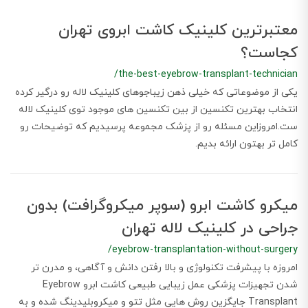
معتبرترین کلینیک کاشت ابروی تهران
کجاست؟
/the-best-eyebrow-transplant-technician
یکی از موضوعاتی که خیلی ذهن زیباجوهای کلینیک لاله رو درگیر کرده
انتخاب بهترین تکنسین از بین تکنسین های موجود توی کلینیک لاله
ست.امروزاین مسئله رو از پزشک مجموعه پرسیدیم که توضیحات رو
کامل تر بهتون ارائه بدیم.
میکرو کاشت ابرو (سوپر میکروگرافت) بدون
جراحی در کلینیک لاله تهران
/eyebrow-transplantation-without-surgery
امروزه با پیشرفت تکنولوژی و بالا رفتن دانش و آگاهی، و مدرن تر
شدن تجهیزات پزشکی عمل زیبایی طبیعی کاشت ابرو Eyebrow
Transplant جایگزین روش هایی مثل تتو و میکروبلیدینگ شده و به