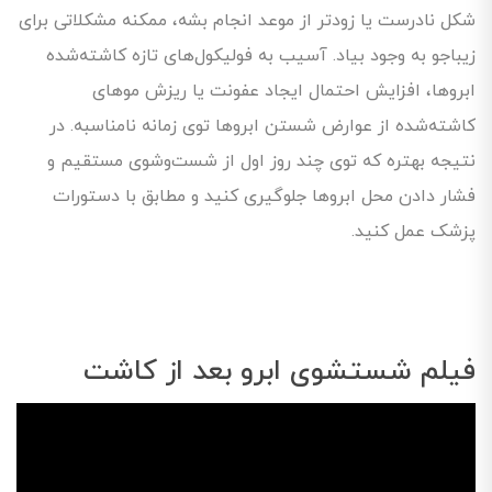
شکل نادرست یا زودتر از موعد انجام بشه، ممکنه مشکلاتی برای
زیباجو به وجود بیاد. آسیب به فولیکول‌های تازه کاشته‌شده
ابروها، افزایش احتمال ایجاد عفونت یا ریزش موهای
کاشته‌شده از عوارض شستن ابروها توی زمانه نامناسبه. در
نتیجه بهتره که توی چند روز اول از شست‌وشوی مستقیم و
فشار دادن محل ابروها جلوگیری کنید و مطابق با دستورات
پزشک عمل کنید.
فیلم شستشوی ابرو بعد از کاشت