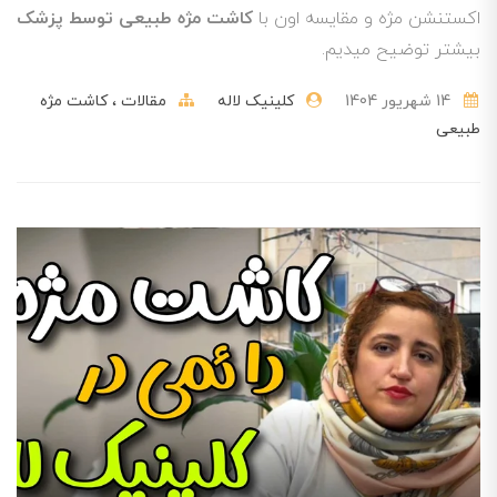
اکستنشن مژه و مقایسه اون با
کاشت مژه طبیعی توسط پزشک
بیشتر توضیح میدیم.
14 شهریور 1404
کلینیک لاله
مقالات
کاشت مژه
طبیعی