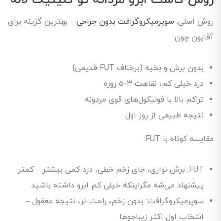
روش کاشت ابرو مردانه تو کلینیک لاله
روش اصلی:
سوپرمیکروگرافت بدون جراحی
– بهترین گزینه برای
آقایون چون:
بدون برش و بخیه (برخلاف FUT قدیمی)
درد خیلی کم، نقاهت ۳-۵ روزه
تراکم بالا با فولیکول‌های قوی مردونه
نتیجه طبیعی از روز اول
مقایسه کوتاه با FUT:
FUT: برش نواری، جای زخم خطی، درد کمی بیشتر – کمتر
پیشنهاد می‌شه مگراینکه خیلی کم ابرو داشته باشید
سوپرمیکروگرافت: بدون زخم، راحت تر، نتیجه معقول –
انتخاب اول اکثر زیباجوها