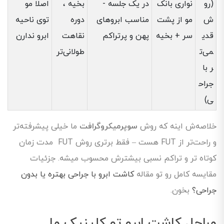
(رو
نواری بانک
در یک جلسه -
بخیه ،
اصلا مو
ش
مو از پشت
مناسب ابروهای
دوره
توی ناحیه
قدی
سر + بخیه
پهن و پرتراکم
نقاهت
ابرو ندارن
می‌ت
طولانی‌تر
ر با
جراح
ی)
خلاصه‌ش اینه که روش
سوپرمیکروگرافت
ما خیلی پیشرفته‌تر
و راحت‌تر از FUT هست – فقط برتری روش FUT مدت زمان
کوتاه تر و تراکم نسبی بیشترش محسوب میشه. جزئیات
مقایسه کامل رو تو مقاله
کاشت ابرو با جراحی بهتره یا بدون
جراحی؟
بخون.
مراحل کاشت ابرو تو کلینیک ما