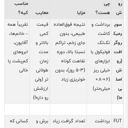
رو
چی
مناسب
ش
هست؟
مزایا
معایب
کیه؟
سوپ
برداشت و
نتیجه فوق‌العاده
قیمت
تقریباً همه
رمیک
کاشت
طبیعی، بدون
کمی
– خانم‌ها،
روگر
تک‌تک
جای زخم، تراکم
بالاتر و
آقایون،
افت
فولیکول با
نسبتا بالا، دوره
مدت
ابروهای
(رو
ابزارهای
نقاهت کوتاه
زمان
کم‌پشت یا
ش
خیلی ریز
(۳-۵ روز)، بدون
طولانی
خالی
اصل
(۰.۶-۰.۸
خونریزی زیاد
تر (ولی
ی
میلی‌متر)
ارزشش
ما)
رو داره!)
FUT
برداشت
تعداد گرافت زیاد
برش و
کسانی که