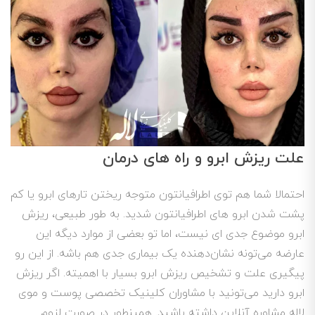
علت ریزش ابرو و راه های درمان
​​​​احتمالا شما هم توی اطرافیانتون متوجه ریختن تارهای ابرو یا کم
پشت شدن ابرو های اطرافیانتون شدید. به طور طبیعی، ریزش
ابرو موضوع جدی ای نیست، اما تو بعضی از موارد دیگه این
عارضه می‌تونه نشان‌دهنده یک بیماری جدی‌ هم باشه. از این‌ رو
پیگیری علت و تشخیص ریزش ابرو بسیار با اهمیته. اگر ریزش
ابرو دارید می‌تونید با مشاوران کلینیک تخصصی پوست و موی
لاله مشاوره آنلاین داشته باشید. همینطور در صورت لزوم