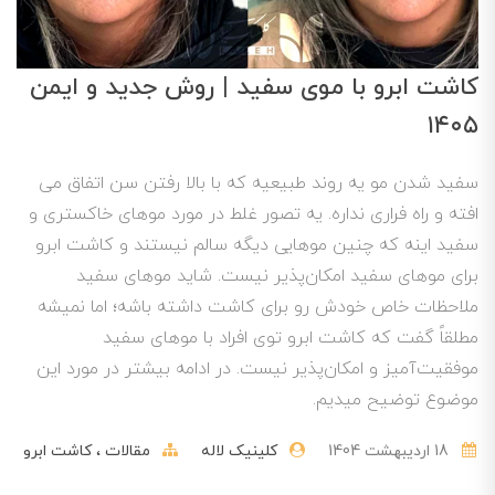
کاشت ابرو با موی سفید | روش جدید و ایمن
۱۴۰۵
سفید شدن مو یه روند طبیعیه که با بالا رفتن سن اتفاق می
افته و راه فراری نداره. یه تصور غلط در مورد موهای خاکستری و
سفید اینه که چنین موهایی دیگه سالم نیستند و کاشت ابرو
برای موهای سفید امکان‌پذیر نیست. شاید موهای سفید
ملاحظات خاص خودش رو برای کاشت داشته باشه؛ اما نمیشه
مطلقاً گفت که کاشت ابرو توی افراد با موهای سفید
موفقیت‌آمیز و امکان‌پذیر نیست. در ادامه بیشتر در مورد این
موضوع توضیح میدیم.
18 ارديبهشت 1404
کلینیک لاله
مقالات
کاشت ابرو