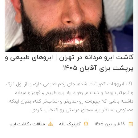
کاشت ابرو مردانه در تهران | ابروهای طبیعی و
پرپشت برای آقایان ۱۴۰۵
اگi ابروهات کم‌پشت شده، جای زخم قدیمی داره، یا از اول نازک
و نامرتب بوده و دلت می‌خواد یه ابرو طبیعی، قوی و مردانه
داشته باشی که چهره‌ت رو جدی‌تر و جذاب‌تر کنه، بدون اینکه
مصنوعی به نظر برسه،جای درستی رو انتخاب کردی
18 فروردین 1405
کلینیک لاله
مقالات
کاشت ابرو