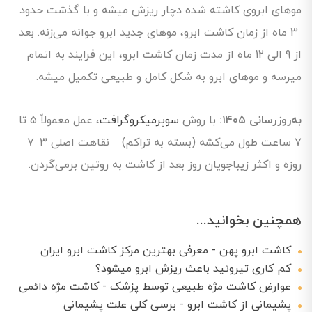
موهای ابروی کاشته شده دچار ریزش میشه و با گذشت حدود
3 ماه از زمان کاشت ابرو، موهای جدید ابرو جوانه می‌زنه. بعد
از 9 الی 12 ماه از مدت زمان کاشت ابرو، این فرایند به اتمام
میرسه و موهای ابرو به شکل کامل و طبیعی تکمیل میشه.
به‌روزرسانی ۱۴۰۵:
با روش
سوپرمیکروگرافت
، عمل معمولاً ۵ تا
۷ ساعت طول می‌کشه (بسته به تراکم) – نقاهت اصلی ۳–۷
روزه و اکثر زیباجویان روز بعد از کاشت به روتین برمی‌گردن.
همچنین بخوانید...
کاشت ابرو پهن - معرفی بهترین مرکز کاشت ابرو ایران
کم کاری تیروئید باعث ریزش ابرو میشود؟
عوارض کاشت مژه طبیعی توسط پزشک - کاشت مژه دائمی
پشیمانی از کاشت ابرو - برسی کلی علت پشیمانی