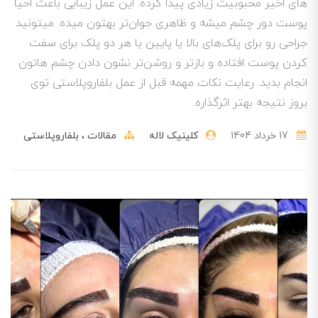
های اخیر محبوبیت زیادی پیدا کرده. این عمل زیبایی باعث احیا
پوست دور چشم میشه و ظاهری جوان‌تر بهتون میده. میتونید
جراحی رو برای پلک‌های بالا یا پایین یا هر دو پلک برای سفت
کردن پوست افتاده و بازتر و روشن‌تر نشون دادن چشم هاتون
انجام بدید. رعایت نکات مهمه قبل از عمل بلفاروپلاستی توی
بروز نتیجه بهتر اثرگذاره.
17 خرداد 1404
کلینیک لاله
مقالات
بلفاروپلاستی