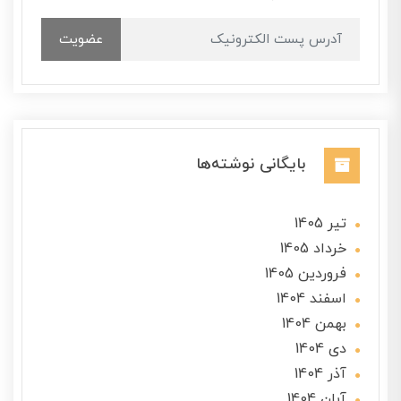
عضویت
بایگانی نوشته‌ها
تير 1405
خرداد 1405
فروردین 1405
اسفند 1404
بهمن 1404
دی 1404
آذر 1404
آبان 1404