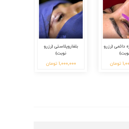
ئمی (رزرو
بلفاروپلاستی (رزرو
کاشت شقیقه
ت)
نوبت)
(رزرو ن
ن
1,000,000 تومان
1,000,000 تومان