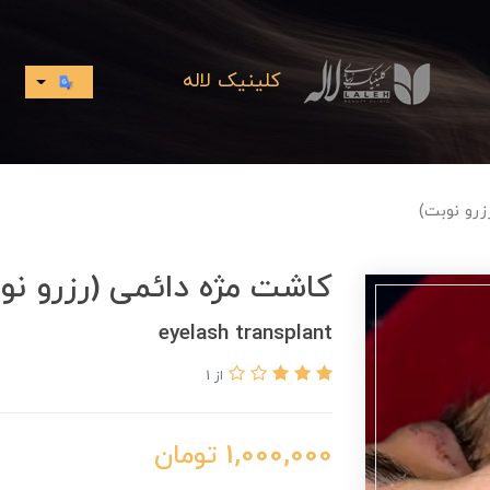
کلینیک لاله
زرو نوبت)
کاشت مژه دائمی (رزرو نو
eyelash transplant
از 1
1,000,000
تومان